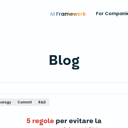
AI Framework
For Compani
Blog
nology
Commit
R&D