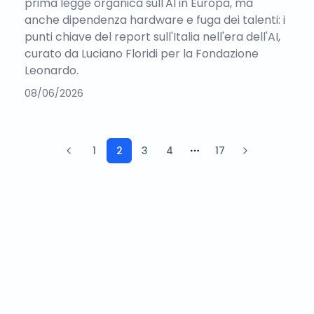
prima legge organica sull'AI in Europa, ma
anche dipendenza hardware e fuga dei talenti: i
punti chiave del report sull'Italia nell'era dell'AI,
curato da Luciano Floridi per la Fondazione
Leonardo.
08/06/2026
1
2
3
4
17
More pages