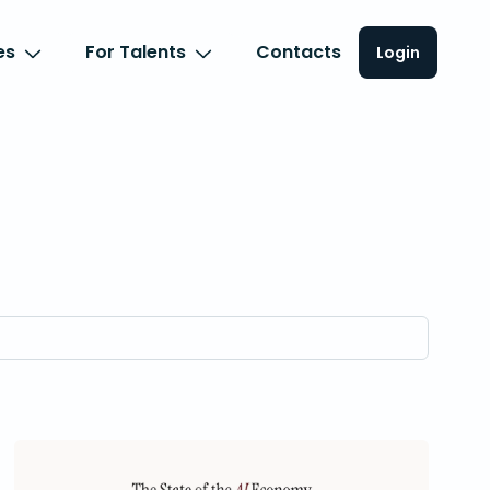
es
For Talents
Contacts
Login