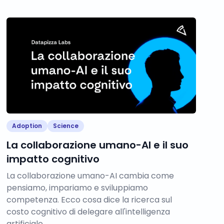
Adoption
Science
La collaborazione umano-AI e il suo
impatto cognitivo
La collaborazione umano-AI cambia come
pensiamo, impariamo e sviluppiamo
competenza. Ecco cosa dice la ricerca sul
costo cognitivo di delegare all'intelligenza
artificiale.