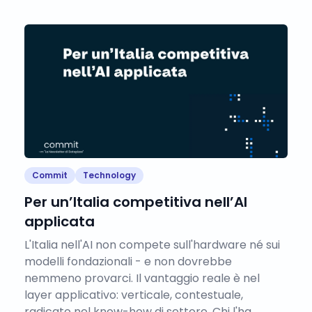
Commit
Technology
Per un’Italia competitiva nell’AI
applicata
L'Italia nell'AI non compete sull'hardware né sui
modelli fondazionali - e non dovrebbe
nemmeno provarci. Il vantaggio reale è nel
layer applicativo: verticale, contestuale,
radicato nel know-how di settore. Chi l'ha