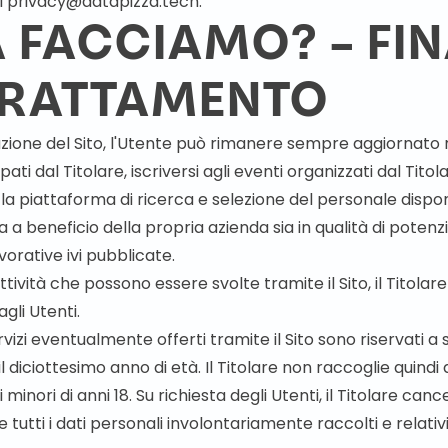
l
privacy@datapizza.tech
.
 FACCIAMO? – FIN
TRATTAMENTO
zione del Sito, l'Utente può rimanere sempre aggiornato ri
ppati dal Titolare, iscriversi agli eventi organizzati dal Titol
la piattaforma di ricerca e selezione del personale disponib
a a beneficio della propria azienda sia in qualità di poten
avorative ivi pubblicate.
attività che possono essere svolte tramite il Sito, il Titolar
agli Utenti.
rvizi eventualmente offerti tramite il Sito sono riservati a
diciottesimo anno di età. Il Titolare non raccoglie quindi 
i minori di anni 18. Su richiesta degli Utenti, il Titolare canc
utti i dati personali involontariamente raccolti e relativi