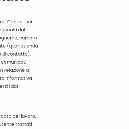
form “Contattaci
 raccolti dal
e, cognome, numero
ente (quali azienda
 di contatto),
e comunicati
n relazione ai
sta informativa
rzi i dati
rcato del lavoro,
Utente trattati