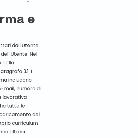
orma e
ttati dall'Utente
dell'Utente. Nel
o della
ragrafo 3.1. I
orma includono:
 e-mail, numero di
e lavorativa
hé tutte le
l caricamento del
roprio curriculum
nno altresì