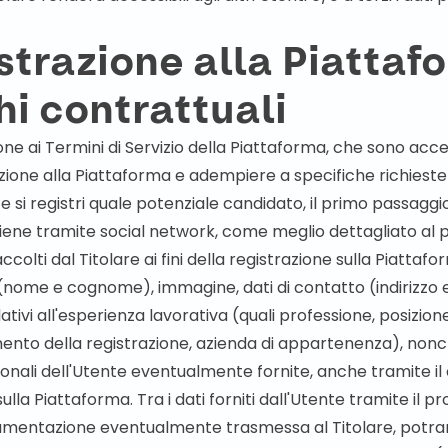
istrazione alla Piattaf
hi contrattuali
ne ai Termini di Servizio della Piattaforma, che sono acce
razione alla Piattaforma e adempiere a specifiche richieste 
te si registri quale potenziale candidato, il primo passaggi
iene tramite social network, come meglio dettagliato al pa
accolti dal Titolare ai fini della registrazione sulla Piattaf
vi (nome e cognome), immagine, dati di contatto (indirizzo
lativi all'esperienza lavorativa (quali professione, posizion
ento della registrazione, azienda di appartenenza), nonc
onali dell'Utente eventualmente fornite, anche tramite i
ulla Piattaforma. Tra i dati forniti dall'Utente tramite il p
cumentazione eventualmente trasmessa al Titolare, potra