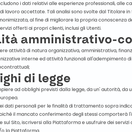
includono i dati relativi alle esperienze professionali, alle c
 di lavoro accettate. Tali analisi sono svolte dal Titolare 
 anonimizzata, al fine di migliorare la propria conoscenza 
vizi offerti ai propri clienti, inclusi gli Utenti.
alità amministrativo-co
re attività di natura organizzativa, amministrativa, finanz
anizzative interne ed attività funzionali all'adempimento di
econtrattuali;
ighi di legge
ere ad obblighi previsti dalla legge, da un' autorità, da
europea.
i dati personali per le finalità di trattamento sopra indic
iché il mancato conferimento degli stessi comporterà l'im
sul Sito, iscriversi alla Piattaforma e usufruire dei servizi 
e/o la Piattaforma.