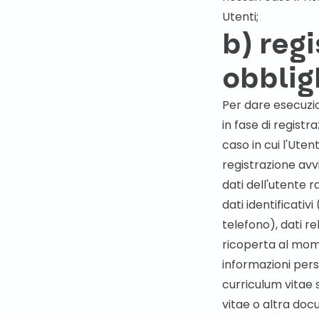
Utenti;
b) reg
obblig
Per dare esecuzio
in fase di regist
caso in cui l'Uten
registrazione avv
dati dell'utente r
dati identificati
telefono), dati re
ricoperta al mom
informazioni pers
curriculum vitae s
vitae o altra do