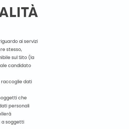
ALITÀ
guardo ai servizi
are stesso,
ile sul Sito (la
ziale candidato
e raccoglie dati
 soggetti che
dati personali
ellerà
 a soggetti