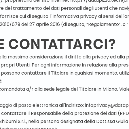
”), proprietario del sito internet
https://datapizza.tech
(di
lare del trattamento dei dati personali degli utenti che navig
fornisce qui di seguito l' informativa privacy ai sensi dell'ar
016/679 del 27 aprile 2016 (di seguito, “Regolamento”, o
 CONTATTARCI?
nella massima considerazione il diritto alla privacy ed alla 
i propri Utenti. Per ogni informazione in relazione alla pr
i possono contattare il Titolare in qualsiasi momento, utili
:
omandata a/r alla sede legale del Titolare in Milano, Vial
gio di posta elettronica all'indirizzo:
infoprivacy@datapi
le contattare il Responsabile della protezione dei dati (RP
Shibumi S.r.l., nella persona designata della Dott.ssa Giulia