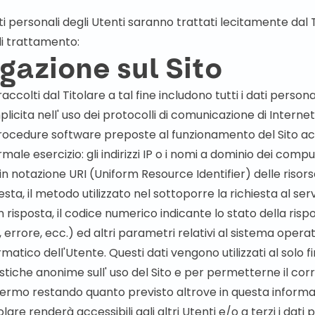
ti personali degli Utenti saranno trattati lecitamente dal 
di trattamento:
igazione sul Sito
raccolti dal Titolare a tal fine includono tutti i dati personal
licita nell' uso dei protocolli di comunicazione di Internet,
procedure software preposte al funzionamento del Sito ac
male esercizio: gli indirizzi IP o i nomi a dominio dei comput
zzi in notazione URI (Uniform Resource Identifier) delle risors
hiesta, il metodo utilizzato nel sottoporre la richiesta al se
in risposta, il codice numerico indicante lo stato della risp
 errore, ecc.) ed altri parametri relativi al sistema operat
matico dell'Utente. Questi dati vengono utilizzati al solo f
istiche anonime sull' uso del Sito e per permetterne il cor
ermo restando quanto previsto altrove in questa informat
lare renderà accessibili agli altri Utenti e/o a terzi i dati 