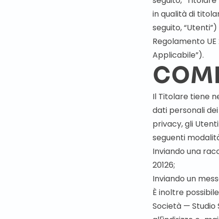
seguito, “Titolare
in qualità di tito
seguito, “Utenti”) 
Regolamento UE 2
Applicabile”).
COME
Il Titolare tiene 
dati personali de
privacy, gli Utent
seguenti modalità
Inviando una racc
20126;
Inviando un messag
È inoltre possibi
Società
— Studio 