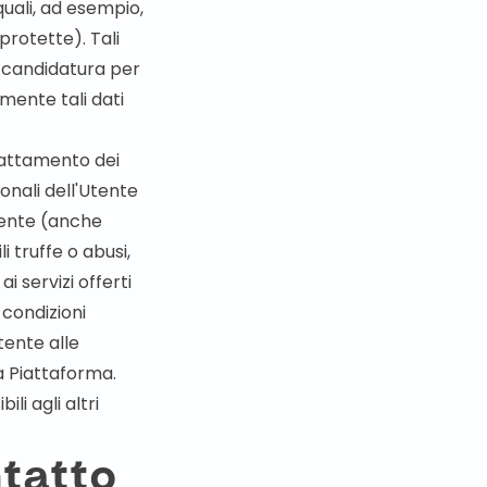
quali, ad esempio,
protette). Tali
a candidatura per
mente tali dati
trattamento dei
sonali dell'Utente
Utente (anche
i truffe o abusi,
i servizi offerti
 condizioni
tente alle
la Piattaforma.
i agli altri
ntatto