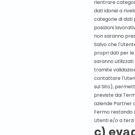
rientrare categori
dati idonei a riv
categorie di dat
posizioni lavorat
non saranno pres
Salvo che l'Utent
propri dati per le 
saranno utilizzati
tramite validazion
contattare l'Utente
sul Sito), permett
previste dai Termi
aziende Partner ch
Fermo restando qu
Utenti e/o a terzi 
c) eva