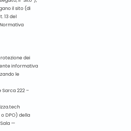
 seguito, il “Sito”),
ano il sito (di
t. 13 del
 “Normativa
protezione dei
esente informativa
zzando le
e Sarca 222 –
zza.tech
D o DPO) della
 Sala —