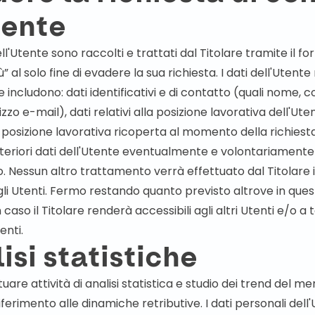
tente
ell'Utente sono raccolti e trattati dal Titolare tramite il 
” al solo fine di evadere la sua richiesta. I dati dell'Utente
ine includono: dati identificativi e di contatto (quali nom
rizzo e-mail), dati relativi alla posizione lavorativa dell'Ut
posizione lavorativa ricoperta al momento della richiesta
ulteriori dati dell'Utente eventualmente e volontariament
o. Nessun altro trattamento verrà effettuato dal Titolare i
gli Utenti. Fermo restando quanto previsto altrove in que
caso il Titolare renderà accessibili agli altri Utenti e/o a te
enti.
isi statistiche
are attività di analisi statistica e studio dei trend del me
ferimento alle dinamiche retributive. I dati personali dell'