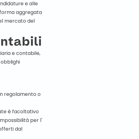
andidature e alle
in forma aggregata
del mercato del
ntabili
iaria e contabile,
 obblighi
 un regolamento o
ate è facoltativo
possibilità per l'
offerti dal