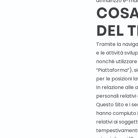
all'indirizzo e-mai
COSA
DEL 
Tramite la naviga
e le attività svilu
nonché utilizzare 
“Piattaforma”), si
per le posizioni l
In relazione alle 
personali relativi 
Questo Sito e i se
hanno compiuto il 
relativi ai soggett
tempestivamente t