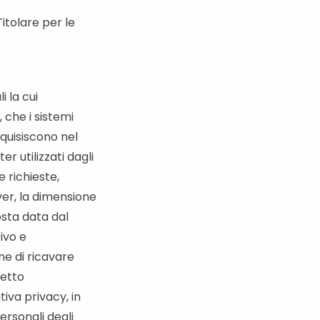
Titolare per le
i la cui
 che i sistemi
quisiscono nel
er utilizzati dagli
e richieste,
rver, la dimensione
osta data dal
ivo e
ine di ricavare
retto
iva privacy, in
personali degli