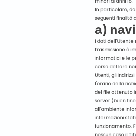
minori di anni 18.
In particolare, da
seguenti finalità 
a) nav
I dati dell'Utente 
trasmissione è imp
informatici e le 
corso del loro nor
Utenti, gli indiri
l'orario della ric
del file ottenuto 
server (buon fine,
all'ambiente infor
informazioni stat
funzionamento. F
nessun caso il Tito