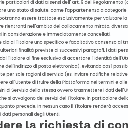
e particolari di dati ai sensi dell' art. 9 del Regolamento (
elare uno stato di salute, come l'appartenenza a categorie 
i potranno essere trattate esclusivamente per valutare l
ive rientranti nell'ambito del collocamento mirato, diversa
i in considerazione e immediatamente cancellati.
e dia al Titolare uno specifico e facoltativo consenso al 
ulteriori finalità previste ai successivi paragrafi, i dati per
 dal Titolare al fine esclusivo di accertare l' identità dell'
e dell'indirizzo di posta elettronica), evitando così possibil
 per sole ragioni di servizio (es. inviare notifiche relative a
ere all'Utente di fruire della Piattaforma nei termini e alle
ni di Servizio della stessa ovvero trasmettere i dati dell'U
e si avvalgono dei servizi del Titolare, in particolare del
anto precede, in nessun caso il Titolare renderà accessibil
i dati personali degli Utenti.
dere la richiesta di co