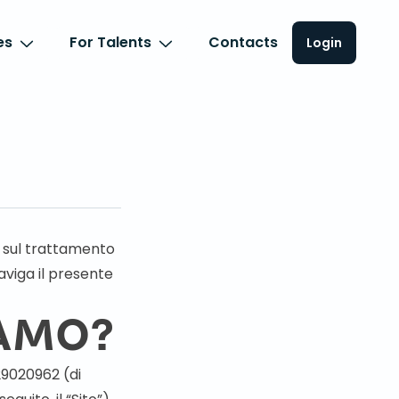
es
For Talents
Contacts
Login
i sul trattamento
aviga il presente
IAMO?
629020962 (di