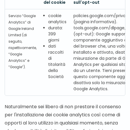
del cookie
sull'opt-out
cookie
policies.google.com/privac
Servizio “Google
analytics
(pagina informativa).
Analytics” di
durata:
tools.google.com/dlpage/g
Google Ireland
399
(opt-out): Google supporta
Limited (di
giorni
componente aggiuntivo op
seguito,
dati
del browser che, una volta
rispettivamente,
raccolti
installato e attivato, disattiv
“Google
di
misurazione da parte di Go
Analytics” e
titolarità
Analytics per qualsiasi sito v
“Google”).
della
da un utente. Tieni present
Società
questo componente aggiun
disattiva solo la misurazione
Google Analytics.
Naturalmente sei libero di non prestare il consenso
per l'installazione dei cookie analytics così come di
opporti al loro utilizzo in qualsiasi momento, senza