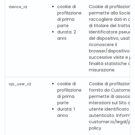
cookie di
Cookie di profilazione
device_id
profilazione
permette alla Società
di prima
raccogliere dati in qua
parte
di titolare del tratta
durata: 2
Identificatore pseud
anni
del dispositivo, usato 
riconoscere il
browser/dispositivo ne
successive visite e pe
finalità statistiche o d
misurazione.
cookie di
Cookie di profilazione
ajs_user_id
profilazione
fornito da Customer.
di prima
permette di associare
parte
interazioni sul Sito a 
durata: 1
utente identificato o
anno
autenticato. Informat
customer.io/legal/pr
policy