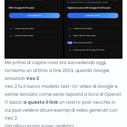
Ma prima di capire cosa sta succedendo oggi,
torniamo un attimo a fine 2024, quando Google
annunciò
Veo 2
.
Veo 2 fu il nuovo modello text-to-video di Google e
venne lanciato come seria risposta a Sora di OpenAI.
Ti lascio
a questo il link
un nostro post vecchio in
cui puoi vedere alcuni esempi di video generati con
Veo 2.
Già allora erano super realistici.