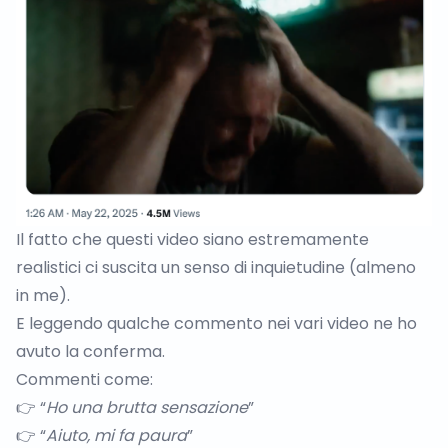
Il fatto che questi video siano estremamente
realistici ci suscita un senso di inquietudine (almeno
in me).
E leggendo qualche commento nei vari video ne ho
avuto la conferma.
Commenti come:
👉 “
Ho una brutta sensazione
”
👉 “
Aiuto, mi fa paura
”