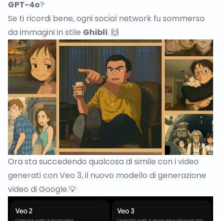
GPT-4o
?
Se ti ricordi bene, ogni social network fu sommerso
da immagini in stile
Ghibli
. 🙌
Ora sta succedendo qualcosa di simile con i video
generati con Veo 3, il nuovo modello di generazione
video di Google.💡