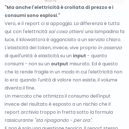
"Ma anche l'elettricità è crollata di prezzo e i
consumi sono esplosi."
Vero, e il report ci si appoggia. La differenza è tutta
qui: con l'elettricità
sai cosa ottieni
: una lampadina fa
luce, il kilowattora è agganciato a un servizio chiaro.
L'elasticità del token, invece, vive proprio
in assenza
di quell'unità: è elasticità su un
input
- quanto
consumi - non su un
output
misurato. Ed è questo
che la rende fragile in un modo in cui l'elettricità non
lo era: quando l'unità di valore non esiste, il volume
diventa il fine.
Un mercato che ottimizza il consumo dell'input
invece del risultato è esposto a un rischio che il
report archivia troppo in fretta sotto la formula
rassicurante
"sta ripagando - per ora"
.
E non è solo una questione teorica. Il report stesso