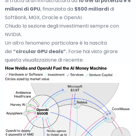
Si tratta di un’infrastruttura da
10 GW di potenza e 4
milioni di GPU
, finanziata da
$500 miliardi
di
SoftBank, MGX, Oracle e OpenAI.
Chiudo la sezione degli investimenti sempre con
NVIDIA.
Un altro fenomeno particolare è la nascita
dei
“
circular GPU deals
”.
Forse hai visto girare
questa visualizzazione di recente: