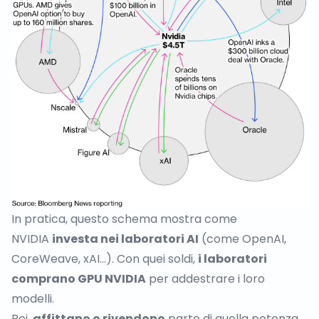
In pratica, questo schema mostra come
NVIDIA
investa nei laboratori AI
(come OpenAI,
CoreWeave, xAI…). Con quei soldi,
i laboratori
comprano GPU NVIDIA
per addestrare i loro
modelli.
Poi,
affittano o rivendono
parte di quella potenza