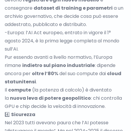
consegnare
dataset di training e parametri
a un
archivio governativo, che decide cosa può essere
addestrato, pubblicato e distribuito.
-Europa: l’AI Act europeo, entrato in vigore il 1°
agosto 2024, è la prima legge completa al mondo
sull’AI.
Pur essendo avanti a livello normativo, l’Europa
rimane
indietro sul piano industriale
: dipende
ancora per
oltre l’80%
del suo compute dai
cloud
statunitensi
.
Il
compute
(la potenza di calcolo) è diventato
la
nuova leva di potere geopolitico
: chi controlla
GPU e chip decide la velocità di innovazione.
4️⃣
Sicurezza
Nel 2023 tutti avevano paura che l’AI potesse
“distruggere il mondo”. Ma nel 2024-2025 il discorso