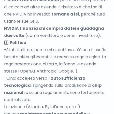
di calcolo ad altre aziende. Il risultato è che i soldi
che NVIDIA ha investito
tornano a lei
, perché tutti
usano le sue GPU.
NVIDIA finanzia chi compra da lei e guadagna
due volte
(come venditore e come investitore).
3️⃣
Politica
-Stati Uniti: qui, come mi aspettavo, c’è una filosofia
basata più sugli incentivi e meno su regole rigide. La
regolamentazione, di fatto, la fanno le aziende
stesse (OpenAI, Anthropic, Google…).
-Cina: accelera verso l’
autosufficienza
tecnologica
, spingendo sulla produzione di
chip
nazionali
e su una regolamentazione fortemente
centralizzata.
Le aziende (Alibaba, ByteDance, etc...)
devono
registrare ogni nuovo modello
e