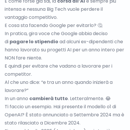
E come forse già sai, la
corsa all’AI
è sempre più
intensa e nessuna Big Tech vuole perdere il
vantaggio competitivo.
E cosa sta facendo Google per evitarlo? 🤔
In pratica, gira voce che
Google abbia deciso
di
pagare lo stipendio
ad alcuni ex-dipendenti che
hanno lavorato su progetti AI per un anno intero per
NON fare niente.
E quindi per evitare che vadano a lavorare per i
competitor.
Al che uno dice: “e tra un anno quando inizierà a
lavorare?”
In un anno
cambierà tutto
. Letteralmente. 😂
Ti faccio un esempio. Hai presente il modello o1 di
OpenAI? È stato annunciato a Settembre 2024 ma è
stato rilasciato a Dicembre 2024.