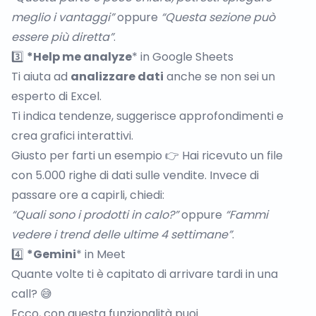
meglio i vantaggi”
oppure
“Questa sezione può
essere più diretta”
.
3️⃣
*Help me analyze
* in Google Sheets
Ti aiuta ad
analizzare dati
anche se non sei un
esperto di Excel.
Ti indica tendenze, suggerisce approfondimenti e
crea grafici interattivi.
Giusto per farti un esempio 👉 Hai ricevuto un file
con 5.000 righe di dati sulle vendite. Invece di
passare ore a capirli, chiedi:
“Quali sono i prodotti in calo?”
oppure
“Fammi
vedere i trend delle ultime 4 settimane”
.
4️⃣
*Gemini
* in Meet
Quante volte ti è capitato di arrivare tardi in una
call? 😅
Ecco, con questa funzionalità puoi