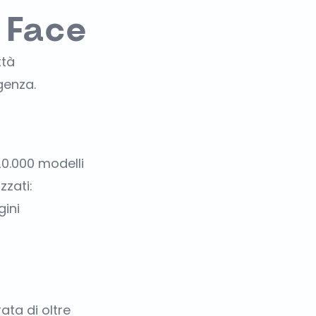
 Face
ttà
igenza.
20.000 modelli
zzati:
gini
ata di oltre