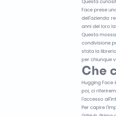
Questa curiosit
Face prese una
dell'azienda: 
anni del loro l
Questa mossa, s
condivisione pu
stata la libre
per chiunque v
Che c
Hugging Face è
poi, ci riferi
l'accesso all'int
Per capire l'i
GitHub. Prima d