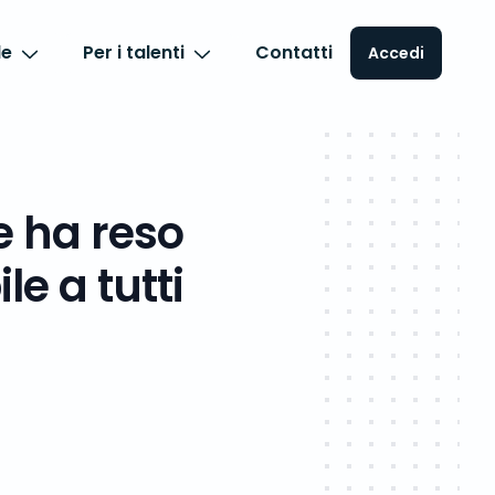
de
Per i talenti
Contatti
Accedi
e ha reso
le a tutti