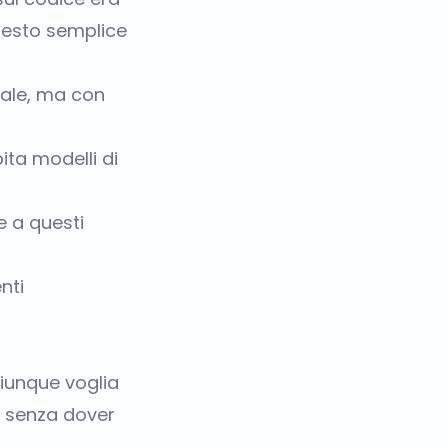
uesto semplice
iale, ma con
ta modelli di
e a questi
nti
hiunque voglia
e, senza dover