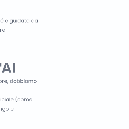
hé è guidata da
re
'AI
ttore, dobbiamo
ficiale (come
ngo e