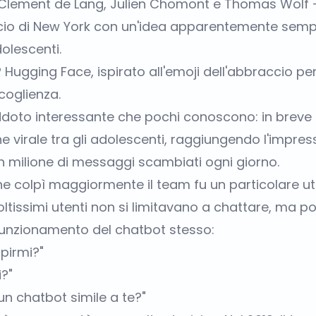
 Clement de Lang, Julien Chomont e Thomas Wolf - 
icio di New York con un'idea apparentemente sempl
olescenti.
 Hugging Face, ispirato all'emoji dell'abbraccio pe
coglienza.
doto interessante che pochi conoscono: in breve
e virale tra gli adolescenti, raggiungendo l'impre
n milione di messaggi scambiati ogni giorno.
he colpì maggiormente il team fu un particolare uti
oltissimi utenti non si limitavano a chattare, ma 
unzionamento del chatbot stesso:
pirmi?"
?"
un chatbot simile a te?"