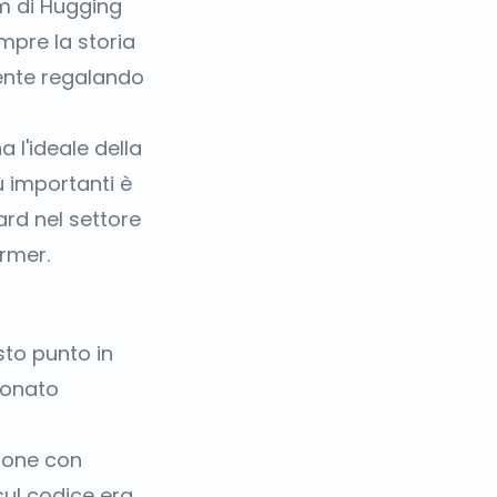
am di Hugging
pre la storia
mente regalando
 l'ideale della
ù importanti è
rd nel settore
rmer.
to punto in
ionato
gone con
sul codice era