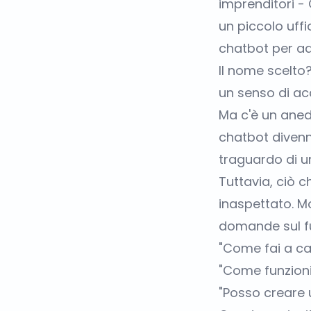
imprenditori -
un piccolo uff
chatbot per ad
Il nome scelto?
un senso di ac
Ma c'è un aned
chatbot divenn
traguardo di u
Tuttavia, ciò c
inaspettato. M
domande sul f
"Come fai a ca
"Come funzioni
"Posso creare 