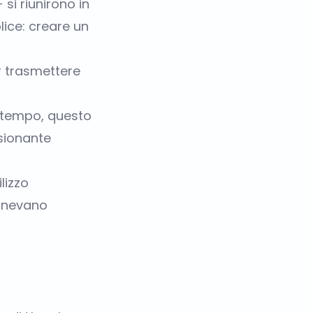
si riunirono in
ice: creare un
r trasmettere
 tempo, questo
ssionante
lizzo
ponevano