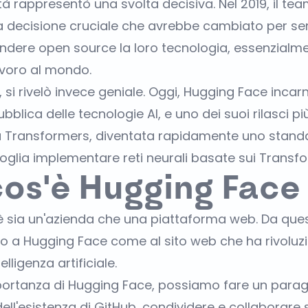
à rappresentò una svolta decisiva. Nel 2019, il te
 decisione cruciale che avrebbe cambiato per sem
rendere open source la loro tecnologia, essenzial
avoro al mondo.
i rivelò invece geniale. Oggi, Hugging Face incarna
bblica delle tecnologie AI, e uno dei suoi rilasci pi
ria Transformers, diventata rapidamente uno standa
oglia implementare reti neurali basate sui Transfo
os'è Hugging Face
 sia un'azienda che una piattaforma web. Da ques
remo a Hugging Face come al sito web che ha rivoluz
elligenza artificiale.
mportanza di Hugging Face, possiamo fare un para
ell'esistenza di GitHub, condividere e collaborare 