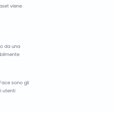
aset viene
to da una
ibilmente
 Face sono gli
 utenti