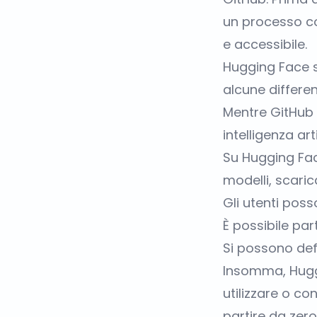
un processo c
e accessibile.
Hugging Face st
alcune differe
Mentre GitHub 
intelligenza ar
Su Hugging Fac
modelli, scaricar
Gli utenti poss
È possibile par
Si possono def
Insomma, Huggi
utilizzare o co
partire da zero