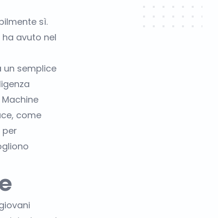
bilmente sì.
 ha avuto nel
a un semplice
ligenza
i Machine
ace, come
 per
vogliono
ce
giovani