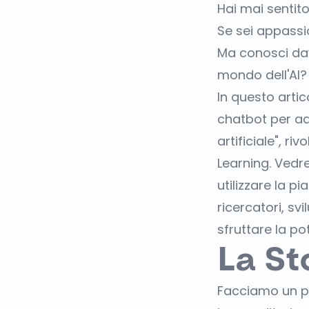
Hai mai sentit
Se sei appassio
Ma conosci dav
mondo dell'AI?
In questo arti
chatbot per ado
artificiale", 
Learning. Ved
utilizzare la 
ricercatori, svi
sfruttare la pot
La St
Facciamo un pas