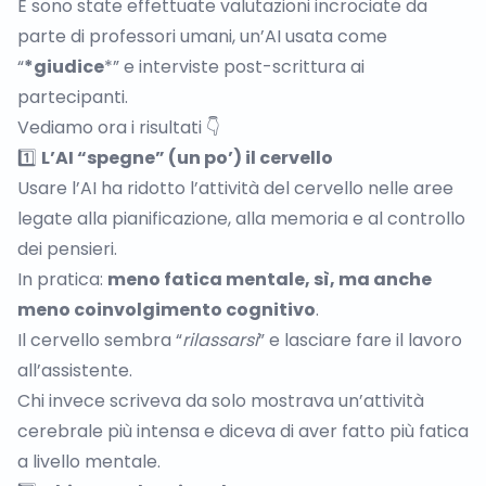
E sono state effettuate valutazioni incrociate da
parte di professori umani, un’AI usata come
“
*giudice
*” e interviste post-scrittura ai
partecipanti.
Vediamo ora i risultati 👇
1️⃣
L’AI “spegne” (un po’) il cervello
Usare l’AI ha ridotto l’attività del cervello nelle aree
legate alla pianificazione, alla memoria e al controllo
dei pensieri.
In pratica:
meno fatica mentale, sì, ma anche
meno coinvolgimento cognitivo
.
Il cervello sembra “
rilassarsi
” e lasciare fare il lavoro
all’assistente.
Chi invece scriveva da solo mostrava un’attività
cerebrale più intensa e diceva di aver fatto più fatica
a livello mentale.