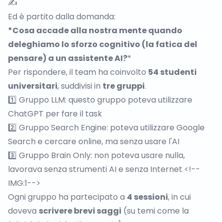
✍️
Ed è partito dalla domanda:
*Cosa accade alla nostra mente quando
deleghiamo lo sforzo cognitivo (la fatica del
pensare) a un assistente AI?
*
Per rispondere, il team ha coinvolto
54 studenti
universitari
, suddivisi in
tre gruppi
.
1️⃣ Gruppo LLM: questo gruppo poteva utilizzare
ChatGPT per fare il task
2️⃣ Gruppo Search Engine: poteva utilizzare Google
Search e cercare online, ma senza usare l'AI
3️⃣ Gruppo Brain Only: non poteva usare nulla,
lavorava senza strumenti AI e senza Internet <!--
IMG:1-->
Ogni gruppo ha partecipato a
4 sessioni
, in cui
doveva
scrivere brevi saggi
(su temi come la