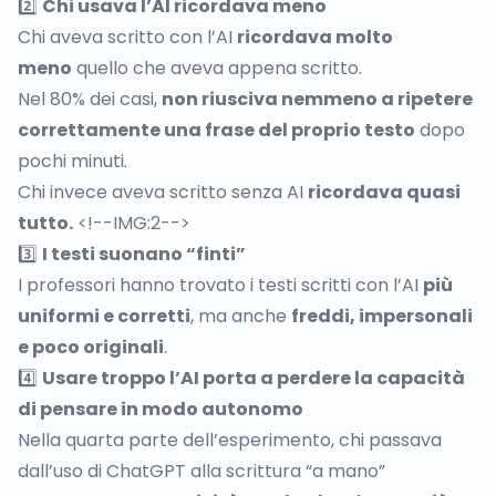
2️⃣
Chi usava l’AI ricordava meno
Chi aveva scritto con l’AI
ricordava molto
meno
quello che aveva appena scritto.
Nel 80% dei casi,
non riusciva nemmeno a ripetere
correttamente una frase del proprio testo
dopo
pochi minuti.
Chi invece aveva scritto senza AI
ricordava quasi
tutto.
<!--IMG:2-->
3️⃣
I testi suonano “finti”
I professori hanno trovato i testi scritti con l’AI
più
uniformi e corretti
, ma anche
freddi, impersonali
e poco originali
.
4️⃣
Usare troppo l’AI porta a perdere la capacità
di pensare in modo autonomo
Nella quarta parte dell’esperimento, chi passava
dall’uso di ChatGPT alla scrittura “a mano”