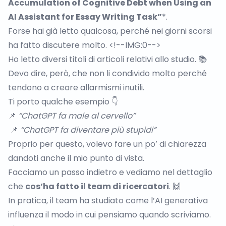
Accumulation of Cognitive Debt when Using an
AI Assistant for Essay Writing Task”
*.
Forse hai già letto qualcosa, perché nei giorni scorsi
ha fatto discutere molto. <!--IMG:0-->
Ho letto diversi titoli di articoli relativi allo studio. 📚
Devo dire, però, che non li condivido molto perché
tendono a creare allarmismi inutili.
Ti porto qualche esempio 👇
📌
“ChatGPT fa male al cervello”
📌
“ChatGPT fa diventare più stupidi”
Proprio per questo, volevo fare un po’ di chiarezza
dandoti anche il mio punto di vista.
Facciamo un passo indietro e vediamo nel dettaglio
che
cos’ha fatto il team di ricercatori
. 🙌
In pratica, il team ha studiato come l’AI generativa
influenza il modo in cui pensiamo quando scriviamo.