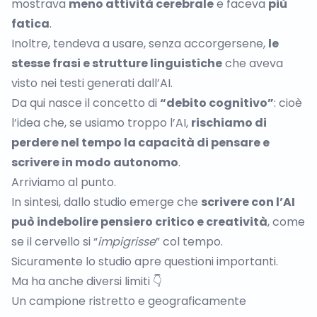
mostrava
meno attività cerebrale
e faceva
più
fatica
.
Inoltre, tendeva a usare, senza accorgersene,
le
stesse frasi e strutture linguistiche
che aveva
visto nei testi generati dall’AI.
Da qui nasce il concetto di
“debito cognitivo”
: cioè
l’idea che, se usiamo troppo l’AI,
rischiamo di
perdere nel tempo la capacità di pensare e
scrivere in modo autonomo
.
Arriviamo al punto.
In sintesi, dallo studio emerge che
scrivere con l’AI
può indebolire pensiero critico e creatività
, come
se il cervello si “
impigrisse
” col tempo.
Sicuramente lo studio apre questioni importanti.
Ma ha anche diversi limiti 👇
Un campione ristretto e geograficamente