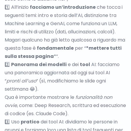
1️⃣ All’inizio
facciamo un’introduzione
che tocca i
seguenti temi: intro e storia dell’AI, distinzione tra
Machine Learning e GenAI, come funziona un LLM,
limiti e rischi di utilizzo (dati, allucinazioni, calcoli).
Magari qualcuno ha già letto qualcosa a riguardo ma
questa fase è
fondamentale
per “
*mettere tutti
sulla stessa pagina
*”.
2️⃣
Panorama dei modelli
e dei
tool
AI: facciamo
una panoramica aggiornata ad oggi sui tool AI
“
pronti all’uso
” (sì, modifichiamo le slide ogni
settimana 😂).
Qua è importante mostrare le
funzionalità non
ovvie
, come: Deep Research, scrittura ed esecuzione
di codice (es. Claude Code).
3️⃣ Uso
pratico
dei tool AI: dividiamo le persone in
gruppi e forniamo loro una lista di tool frequenti per