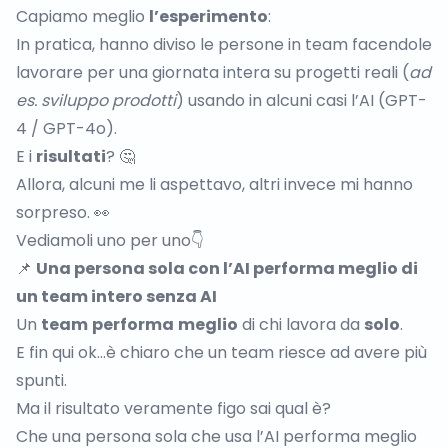
Capiamo meglio
l’esperimento
:
In pratica, hanno diviso le persone in team facendole
lavorare per una giornata intera su progetti reali (
ad
es.
sviluppo prodotti
) usando in alcuni casi l’AI (GPT-
4 / GPT-4o).
E i
risultati
? 🤔
Allora, alcuni me li aspettavo, altri invece mi hanno
sorpreso. 👀
Vediamoli uno per uno👇
📌
Una persona sola con l’AI performa meglio di
un team intero senza AI
Un
team
performa
meglio
di chi lavora da
solo
.
E fin qui ok…è chiaro che un team riesce ad avere più
spunti.
Ma il risultato veramente figo sai qual è?
Che una persona sola che usa l’AI performa meglio