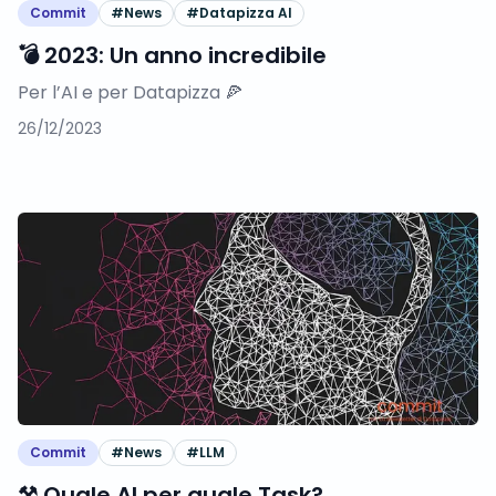
Commit
#
News
#
Datapizza AI
💣 2023: Un anno incredibile
Per l’AI e per Datapizza 🍕
26/12/2023
Commit
#
News
#
LLM
⚒️ Quale AI per quale Task?